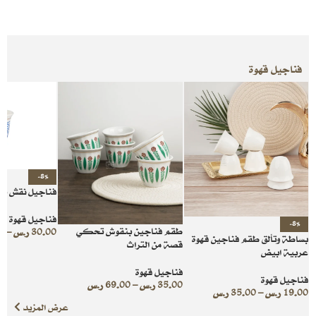
فناجيل قهوة
-8%
فناجيل نقش بدو
فناجيل قهوة
-8%
طقم فناجين بنقوش تحكي
30.00
ر.س
–
0
بساطة وتألق طقم فناجين قهوة
قصة من التراث
عربية ابيض
فناجيل قهوة
فناجيل قهوة
35.00
ر.س
–
69.00
ر.س
19.00
ر.س
–
35.00
ر.س
عرض المزيد