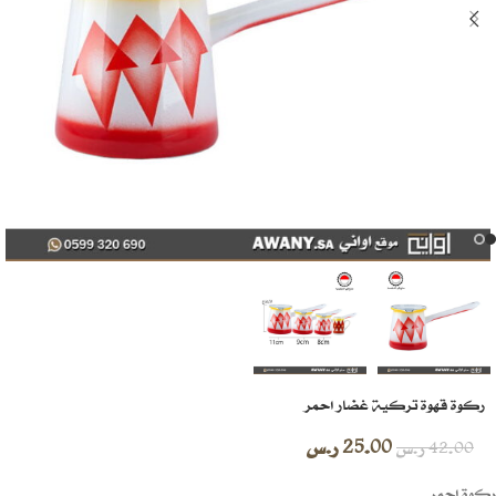
ركوة قهوة تركية غضار احمر
25.00
ر.س
42.00
ر.س
ركوة احمر