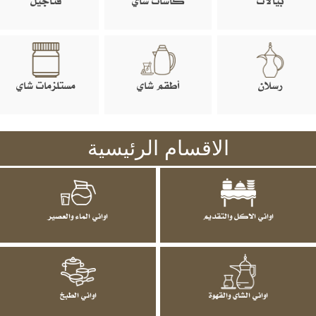
بيالات
كاسات شاي
فناجيل
رسلان
أطقم شاي
مستلزمات شاي
الاقسام الرئيسية
اواني الاكل والتقديم
اواني الماء والعصير
اواني الشاي والقهوة
اواني الطبخ