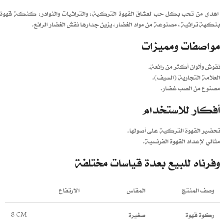
اهدي من تحب بكل حب لعشاق القهوة التركية، والتراثيات والنوادر، كنكة قهوة
بنكهة تراثية، مصنوعة من مواد الغضار، يزين جدارها نقش الغضار الرائع.
مواصفات ومميزات
نقوش وألوان أكثر من رائعة.
العلامة التجارية (السيف).
مصنوع من الصب غضار.
أفكار للاستخدام
تحضير القهوة التركية على أصولها.
مثالي لإعداد القهوة الفرنسية.
وفرناه للبيع بعدة قياسات مختلفة
وصف المنتج
المقاس
الارتفاع
ركوة قهوة
صغيرة
8 CM