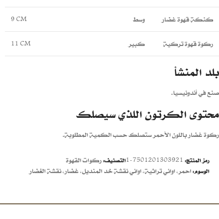
كنكة قهوة غضار
وسط
9 CM
ركوة قهوة تركية
كبير
11 CM
بلد المنشأ
صنع في أندونيسيا.
محتوى الكرتون اللذي سيصلك
ركوة غضار باللون الأحمر ستصلك حسب الكمية المطلوبة.
7501201303921-1
ركوات القهوة
رمز المنتج:
التصنيف:
احمر
,
اواني تراثية
,
اواني نقشة خد المنديل
,
غضار
,
نقشة الغضار
الوسوم: