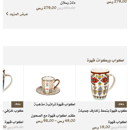
279.00
ر.س
دلة رسلان
279.00
ر.س
291.00
ر.س
عرض المزيد
اكواب وركوات قهوة
اكواب قهوة تراثية مذهبة
-34%
-24%
كوب قهوة بنمط زخارف جميلة
كوب خزفي مزخ
طقم اكواب قهوة مع الصحون
49.00
ر.س
–
98.00
ر.س
اكواب قهوة
اكواب قهوة
19.00
ر.س
9.00
25.00
ر.س
29.00
ر.س