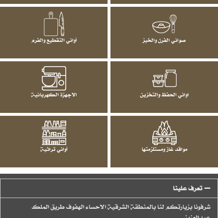
صواني الفرن والخبز
أواني التقطيع والفرم
اواني الحفظ والتخزين
الاجهزة الكهربائية
مواقد غاز ومستلزمتها
أواني تراثية
تعرف علينا
شرفونا بزيارتكم لنا بالمنطقة الشرقية الاحساء الهفوف طريق الملك
عبدالعزيز.