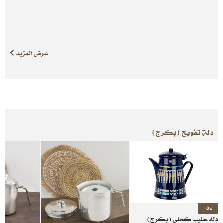
عرض المزيد
دلة تفويح (بكرج)
-8%
دله حليب كحلي (بكرج)