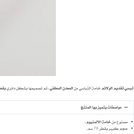
تبسي تقديم الولائم
خامة التباسي من
المعدن المطفي
، تم تصميمها بشكل دائري
بقطر 73
مواصفات يتميز بها المنتج
مصنوع من
خامة الالمنيوم
.
حجم كبير بقطر 78 سم.