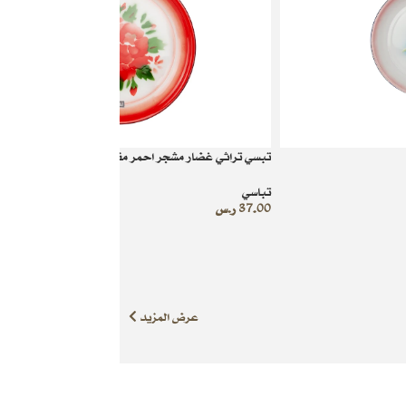
تبسي تراثي غضار مشجر احمر مقاس 35
تباسي
37.00
ر.س
عرض المزيد