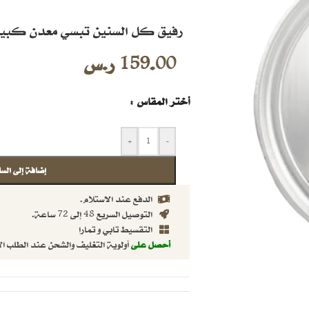
رفيق كل السنين تبسي معدن كبير م
159.00
ر.س
أختر المقاس
+
-
إضافة إلى السل
الدفع عند الاستلام.
التوصيل السريع 48 إلى 72 ساعة.
التقسيط تابي و تمارا
أحصل على
أولوية التغليف والشحن عند الطلب ال