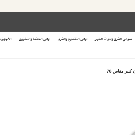
صواني الفرن وادوات الخبز
اواني التقطيع والفرم
اواني الحفظ والتخزين
الأجهزة
كبير مقاس 78