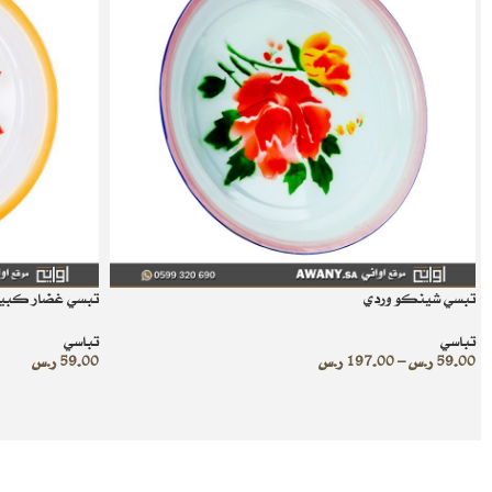
تبسي شينكو وردي
تبسي غضار كبي
تباسي
تباسي
59.00
ر.س
–
197.00
ر.س
59.00
ر.س