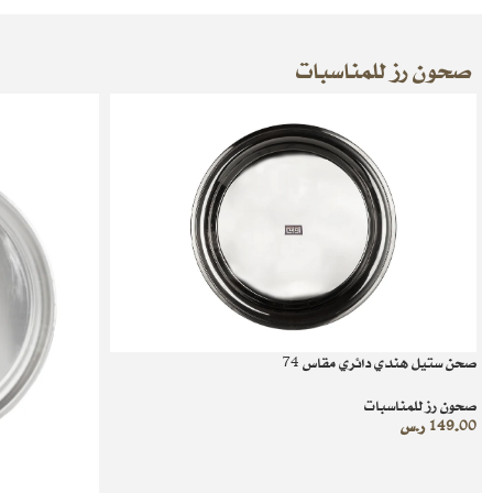
صحون رز للمناسبات
صحن ستيل هندي دائري مقاس 74
صحون رز للمناسبات
149.00
ر.س