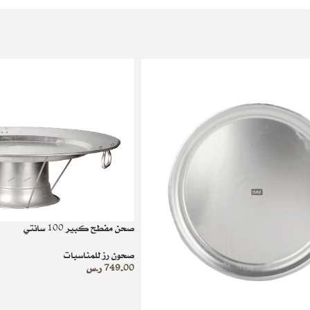
صحن مفطح كبير 100 سانتي
صحون رز للمناسبات
749.00
ر.س