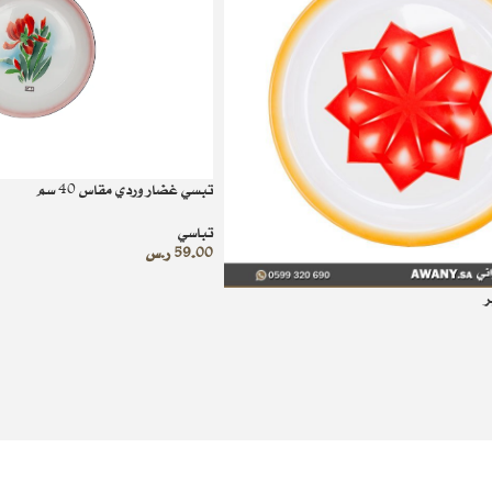
تبسي غضار وردي مقاس 40 سم
تباسي
59.00
ر.س
ر