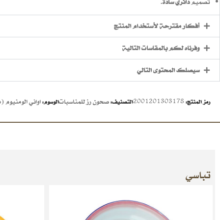
تصميم
دائري سادة
.
أفكار مقترحة لأستخدام المنتج
وفرناه لكم بالمقاسات التالية
سيصلك المحتوى التالي
2001201303178
صحون رز للمناسبات
اواني الومنيوم (
رمز المنتج:
التصنيف:
الوسوم:
تباسي