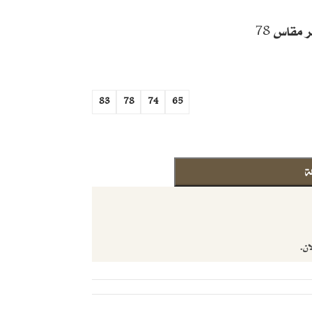
قاس 78
83
78
74
65
ة
ان.