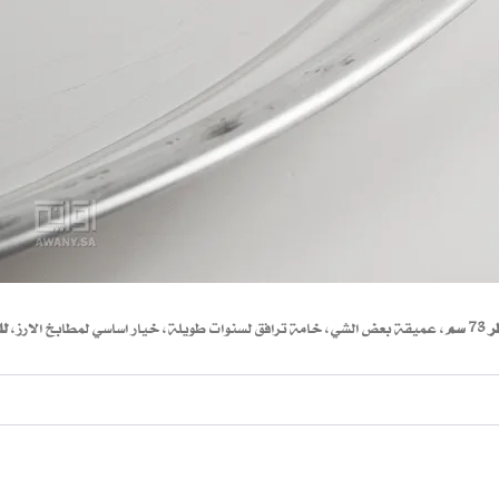
 سم
، عميقة بعض الشي، خامة ترافق لسنوات طويلة، خيار اساسي لمطابخ الارز،
لل