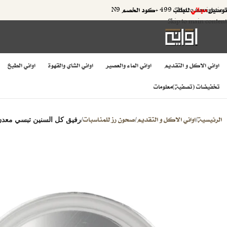
توصيل
مجاني
للطلب 499 +كود الخصم N9
Skip to navigation
Skip to main content
اواني الاكل و التقديم
اواني الماء والعصير
اواني الشاي والقهوة
اواني الطبخ
تخفيضات (تصفية)
معلومات
الرئيسية
اواني الاكل و التقديم
صحون رز للمناسبات
/
/
/
رفيق كل السنين تبسي معدن 