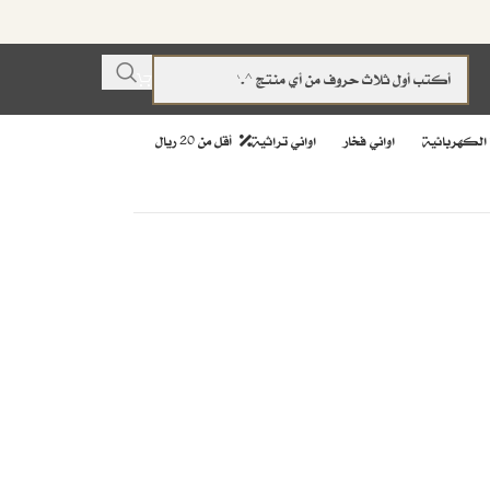
 الكهربائية
اواني فخار
اواني تراثية
أقل من 20 ريال