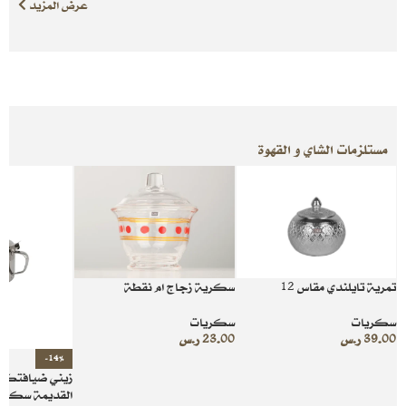
عرض المزيد
مستلزمات الشاي و القهوة
تمرية تايلندي مقاس 12
سكرية زجاج ام نقطة
سكريات
سكريات
39.00
ر.س
23.00
ر.س
-14%
زيني ضيافتك ب
القديمة سكرية