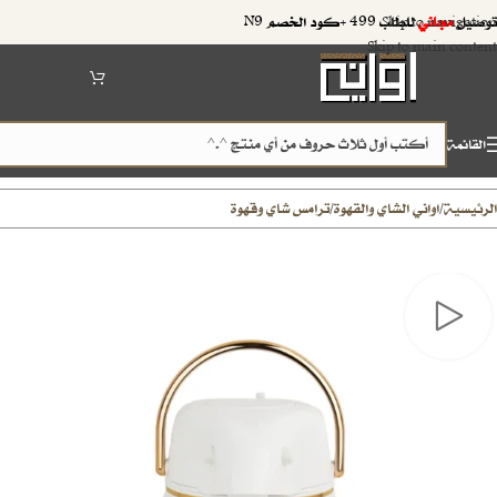
توصيل
مجاني
للطلب 499 +كود الخصم N9
Skip to navigation
Skip to main content
القائمة
الرئيسية
اواني الشاي والقهوة
ترامس شاي وقهوة
/
/