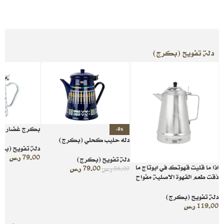
دلة تفويح (بكرج)
بكرج غضار بونقطه 
-8%
دله حليب كحلي (بكرج)
دلة تفويح (بك
79.00
ر.س
دلة تفويح (بكرج)
اذا ما قليت قهوتك في ابوتاج ما
79.00
ر.س
86.00
ر.س
ذقت طعم القهوة الاصلية مفواح
معدن 3.6 لتر
دلة تفويح (بكرج)
119.00
ر.س