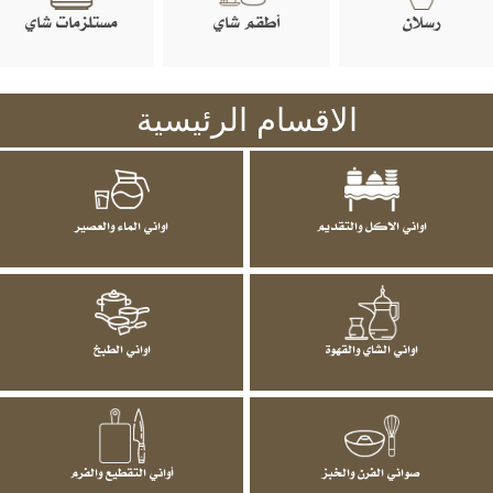
رسلان
أطقم شاي
مستلزمات شاي
الاقسام الرئيسية
اواني الاكل والتقديم
اواني الماء والعصير
اواني الشاي والقهوة
اواني الطبخ
صواني الفرن والخبز
أواني التقطيع والفرم