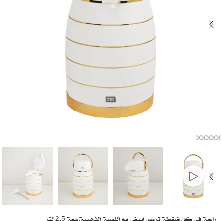
راحة في كل ضغطة ترمس ابيض مع اللمسة الذهبية سعة 2.5 لتر