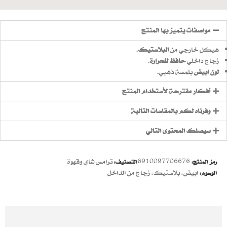
مواصفات يتميز بها المنتج
هيكل خارجي من
البلاستيك
.
زجاج داخلي
حافظ للحرارة
.
لون ابيض
بلمسة ذهبي.
أفكار مقترحة لأستخدام المنتج
وفرناه لكم بالمقاسات التالية
سيصلك المحتوى التالي
6910097706676
ترامس شاي وقهوة
رمز المنتج:
التصنيف:
ابيض
,
بلاستيك
,
زجاج من الداخل
الوسوم: