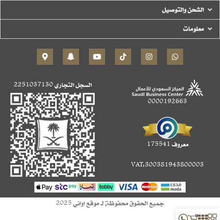
الشحن والتوصيل
معلومات
السجل التجاري
2251037130
0000192663
معروف 175541
VAT:300381943800003
جميع الحقوق محفوظة لـ موقع اواني 2025