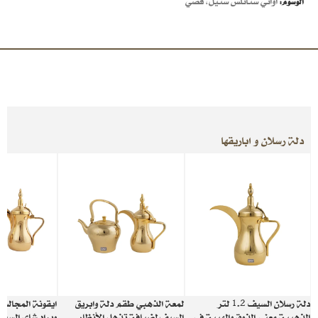
اواني ستانلس ستيل
,
فضي
الوسوم:
دلة رسلان و اباريقها
دلة رسلان السيف 1.2 لتر
لمعة الذهبي طقم دلة وابريق
ايقونة المجالس
الذهبية معنى الذوق والهيبة في
السيف لضيافة تذهل الأنظار
وبراد شاي السيف