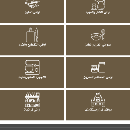
اواني الشاي والقهوة
اواني الطبخ
صواني الفرن والخبز
أواني التقطيع والفرم
اواني الحفظ والتخزين
الاجهزة الكهربائية
مواقد غاز ومستلزمتها
أواني تراثية