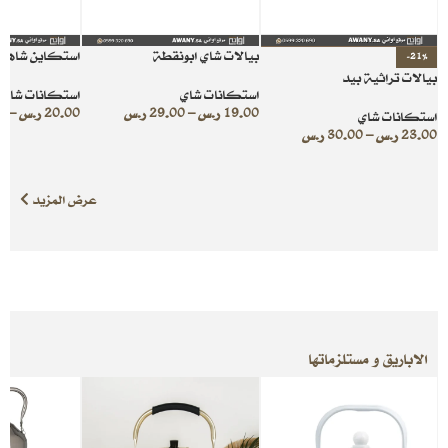
بيالات شاي ابونقطة
استكاين شاهي 
-21%
بيالات تراثية بيد
استكانات شاي
استكانات شاي
19.00
ر.س
–
29.00
ر.س
20.00
ر.س
–
0
استكانات شاي
23.00
ر.س
–
30.00
ر.س
عرض المزيد
الاباريق و مستلزماتها