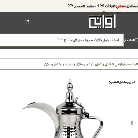
توصيل
مجاني
للطلب 499 +كود الخصم N9
Skip to navigation
Skip to main content
القائمة
الرئيسية
اواني الشاي والقهوة
دلة رسلان واباريقها
دلة رسلان
/
/
/
تم بيع كامل الكمية