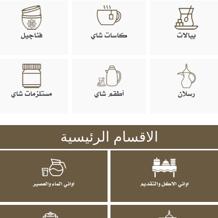
بيالات
كاسات شاي
فناجيل
رسلان
أطقم شاي
مستلزمات شاي
الاقسام الرئيسية
اواني الاكل والتقديم
اواني الماء والعصير