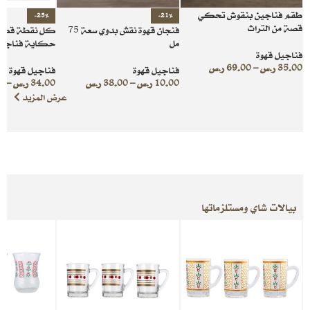
طقم فناجين بنقوش تحكي
-23%
-21%
قصة من التراث
فنجان قهوة نقش بدوي سعة 75
كل نقطة قصة 
مل
حكاية فناجين 
فناجيل قهوة
35.00
ر.س
–
69.00
ر.س
فناجيل قهوة
فناجيل قهوة
10.00
ر.س
–
38.00
ر.س
34.00
ر.س
–
0
عرض المزيد
بيالات شاي ومستلزماتها