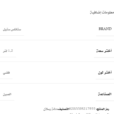
معلومات إضافية
BRAND
ستانلس ستيل
أختر سعة
1.2 لتر
أختر لون
فضي
الصناعة
الصين
6280089217955
دلة رسلان
رمز المنتج:
التصنيف: