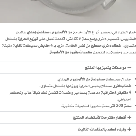
خيار الطهاة في تحضير أنواع الأرز، خامة من
الألمنيوم
،
صناعة هندي
عالية
المقاييس، تصميم دائري
واسع سعة 203 لتر
، قاعدة تعمل على
توزيع الحرارة
بشكل
متساوي،
غطاء دائري مسطح
من نفس الخامة، مزود بـ
4 مقابض
سميكة للغاية مثبتة
بمسامير ومفصلات، لتتحمل
كميات وفيرة من الأطعمة
.
مواصفات يتميز بها المنتج
جدران سميكة
مصنوعة من الألمنيوم
الهندي.
غطاء دائري
مسطح يحبس الحرارة ويوزعها بشكل متساوي.
4 مقابض احترافية
مدعمة بمسامير ومفصلات تضمن لك ثباتاً عالياً وتحكم
احترافي.
سعة 203 لتر
سعة كبيرة لكميات كثيرة.
أفكار مقترحة لأستخدام المنتج
وفرناه لكم بالمقاسات التالية