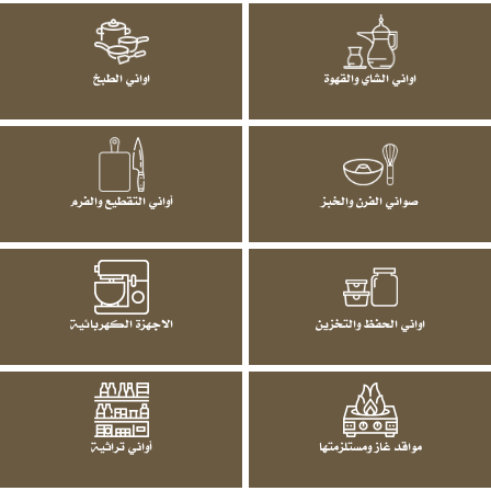
اواني الشاي والقهوة
اواني الطبخ
صواني الفرن والخبز
أواني التقطيع والفرم
اواني الحفظ والتخزين
الاجهزة الكهربائية
مواقد غاز ومستلزمتها
أواني تراثية