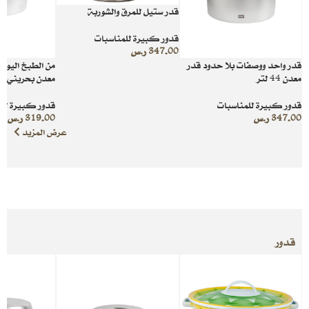
قدر ستيل للمرق والشوربة
قدور كبيرة للمناسبات
347.00
ر.س
قدر واحد ووصفات بلا حدود قدر
من الطبخ اليومي
معدن 44 لتر
معدن بحريني بسعة 7
قدور كبيرة للمناسبات
قدور كبيرة للم
347.00
ر.س
319.00
ر.س
عرض المزيد
قدور