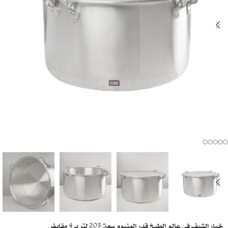
خيار الشيف في عالم الطبخ قدر المنيوم سعة 203 لتر بـ 4 مقابض