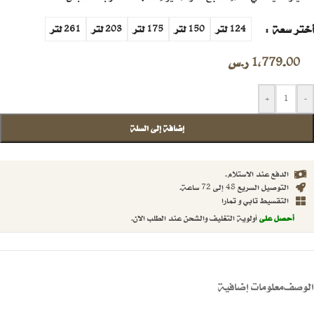
أختر سعة
124 لتر
150 لتر
175 لتر
203 لتر
261 لتر
1,779.00
ر.س
+
-
إضافة إلى السلة
الدفع عند الاستلام.
التوصيل السريع 48 إلى 72 ساعة.
التقسيط تابي و تمارا
أحصل على
أولوية التغليف والشحن عند الطلب الان.
الوصف
معلومات إضافية