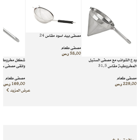
مصفى بيد اسود مقاس 24
مصفى طعام
58.00
ر.س
ودع الشوائب مع مصفى الستيل
شكل مخروطي ل
المخروطية مقاس 31.5
وانقى مصفى ستيل
مصفى طعام
مصفى طعام
229.00
ر.س
169.00
ر.س
عرض المزيد
ملاعق طبخ