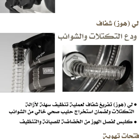
لي (هوز) شفاف
فتحات تهوية