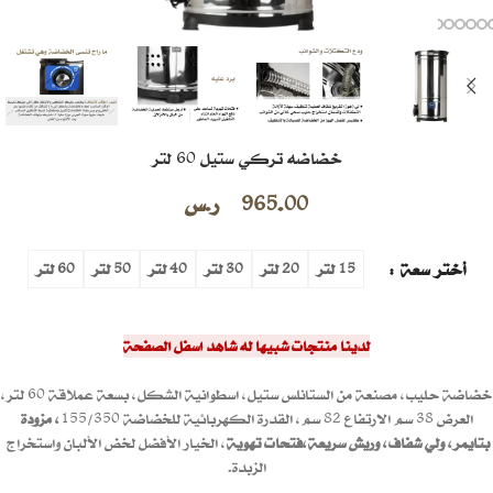
خضاضه تركي ستيل 60 لتر
965.00
ر.س
أختر سعة
15 لتر
20 لتر
30 لتر
40 لتر
50 لتر
60 لتر
لدينا منتجات شبيها له شاهد اسفل الصفحة
خضاضة حليب، مصنعة من الستانلس ستيل، اسطوانية الشكل، بسعة عملاقة 60 لتر،
العرض 38 سم الارتفاع 82 سم، القدرة الكهربائية للخضاضة 155/350
، مزودة
بتايمر، ولي شفاف، وريش سريعة،فتحات تهوية
، الخيار الأفضل لخض الألبان واستخراج
الزبدة.