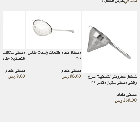
مصافي
عرض الكل
مصفاة طعام فتحات واسعة مقاس
مصفى ستانلس س
28
التصفية مقاس 9 سم
مصفى طعام
مصفى طعام
98.00
ر.س
9.00
ر.س
شكل مخروطي لتصفية اسرع
وانقى مصفى ستيل مقاس 21
مصفى طعام
169.00
ر.س