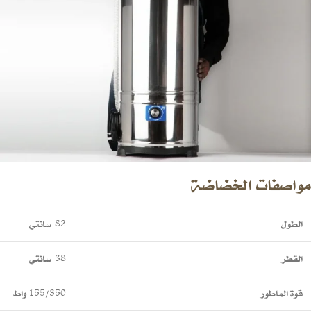
مواصفات الخضاضة
الطول
82 سانتي
القطر
38 سانتي
قوة الماطور
155/350 واط