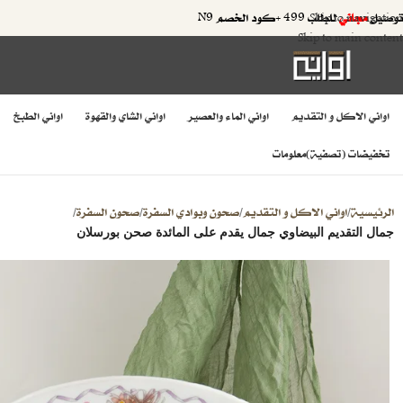
توصيل
مجاني
للطلب 499 +كود الخصم N9
Skip to navigation
Skip to main content
اواني الاكل و التقديم
اواني الماء والعصير
اواني الشاي والقهوة
اواني الطبخ
تخفيضات (تصفية)
معلومات
الرئيسية
اواني الاكل و التقديم
صحون وبوادي السفرة
صحون السفرة
/
/
/
/
جمال التقديم البيضاوي جمال يقدم على المائدة صحن بورسلان