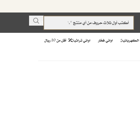
 الكهربائية
اواني فخار
اواني تراثية
أقل من 20 ريال