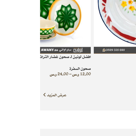
افضل لونين لـ صحون غضار التراثية
صحون السفرة
12.00
ر.س
–
24.00
ر.س
عرض المزيد