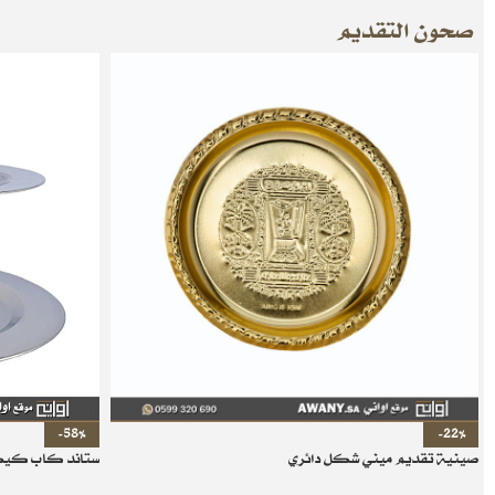
صحون التقديم
-58%
-22%
صينية تقديم ميني شكل دائري
ستاند كاب كي