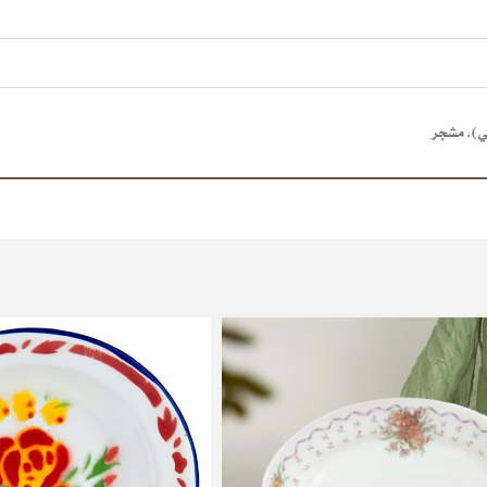
ي)
,
مشجر