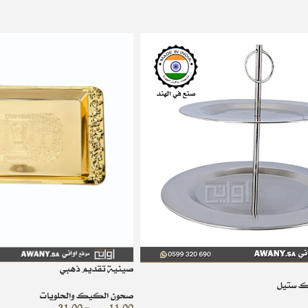
صينية تقديم ذهبي
ك ستيل
صحون الكيك والحلويات