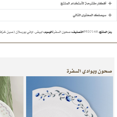
أفكار مقترحة لأستخدام المنتج
سيصلك المحتوى التالي
9920146
صحون السفرة
ابيض
,
اواني بورسلان (صين خزف
رمز المنتج:
التصنيف:
الوسوم:
صحون وبوادي السفرة