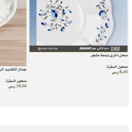
صحن دائري بنمط مشجر
صحون السفرة
جمال التقديم الب
6.00
ر.س
صحون السفرة
19.00
ر.س