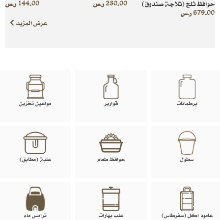
حوافظ ثلج (ثلاجة صندوق)
230.00
ر.س
144.00
ر.س
679.00
ر.س
عرض المزيد
برطمانات
قوارير
مواعين تخزين
سطول
حوافظ طعام
علبة (مطابق)
عامود اكل (سفرطاس)
علب بهارات
ترامس ماء