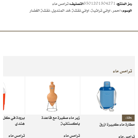
3501201304271
ترامس ماء
رمز المنتج:
التصنيف:
احمر
,
اواني تراثية
,
اواني نقشة خد المنديل
,
نقشة الغضار
الوسوم:
ترامس ماء
زير ماء صغيرة مع قاعدة
برودة في كل ر
-12%
باكستانية
هندي
مطارة ماء كبيرة ازرق
ترامس ماء
ترامس ماء
ترامس ماء