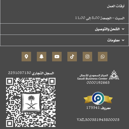
أوقات العمل
السبت – الجمعة 8:00 إلى 11:00
الشحن والتوصيل
معلومات
السجل التجاري
2251037130
0000192663
معروف 175541
VAT:300381943800003