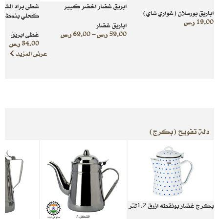
ابريق غضار اخضر كبير
غطى براد الشاه
اباريق بورسلان (غواري شاي)
كحلي بنمط عش
19.00
ر.س
اباريق غضار
59.00
ر.س
–
69.00
ر.س
غطى ابريق
34.00
ر.س
عرض المزيد
دلة تفويح (بكرج)
بكرج غضار بونقطه ازرق 1.2لتر