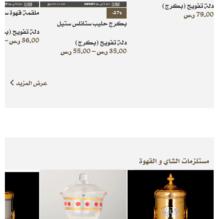
دلة تفويح (بكرج)
ملقمة قهوة ستي
-27%
79.00
ر.س
بكرج حليب ستانلس ستيل
دلة تفويح (بك
36.00
ر.س
–
0
دلة تفويح (بكرج)
35.00
ر.س
–
55.00
ر.س
عرض المزيد
مستلزمات الشاي و القهوة