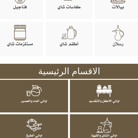
بيالات
كاسات شاي
فناجيل
رسلان
أطقم شاي
مستلزمات شاي
الاقسام الرئيسية
اواني الاكل والتقديم
اواني الماء والعصير
اواني الشاي والقهوة
اواني الطبخ