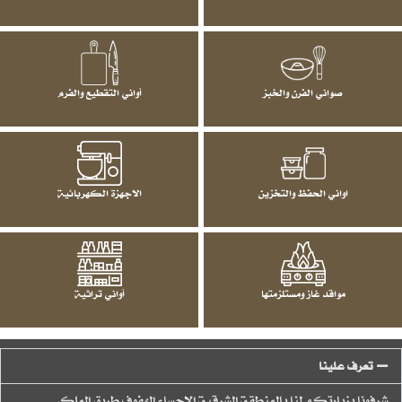
صواني الفرن والخبز
أواني التقطيع والفرم
اواني الحفظ والتخزين
الاجهزة الكهربائية
مواقد غاز ومستلزمتها
أواني تراثية
تعرف علينا
شرفونا بزيارتكم لنا بالمنطقة الشرقية الاحساء الهفوف طريق الملك