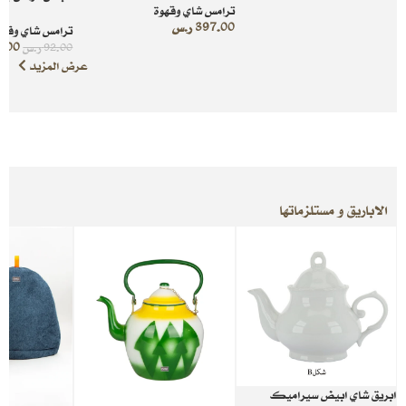
ترامس شاي وقهوة
397.00
ر.س
ترامس شاي وقهو
9.00
92.00
ر.س
عرض المزيد
الاباريق و مستلزماتها
ابريق شاي ابيض سيراميك