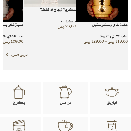
سكرية زجاج ام نقطة
سكريات
علبة شاي وسكر ستيل
علبة شاي وسكر
23.00
ر.س
علب الشاي والقهوة
علب الشاي والقه
115.00
ر.س
–
129.00
ر.س
109.00
ر.س
–
عرض المزيد
اباريق
ترامس
بكرج