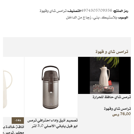
4974305709356
ترامس شاي وقهوة
رمز المنتج:
التصنيف:
بلاستيك
,
بني
,
زجاج من الداخل
الوسوم:
ترامس شاي و قهوة
ترمس شاي حافظ للحرارة
ترامس شاي وقهوة
76.00
ر.س
تصميم أنيق واداء احترافي ترمس
-14%
ابو فيل ياباني الاصلي 3.0 لتر
أناقة خالدة بل
مجلس ترمس بيج سعة 