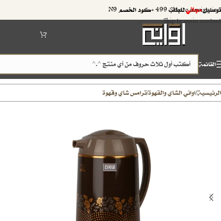
توصيل
مجاني
للطلب 499 +كود الخصم N9
Skip to navigation
Skip to main content
القائمة
الرئيسية
اواني الشاي والقهوة
ترامس شاي وقهوة
/
/