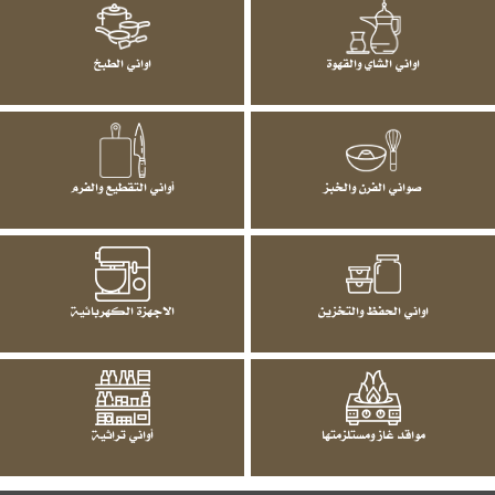
اواني الشاي والقهوة
اواني الطبخ
صواني الفرن والخبز
أواني التقطيع والفرم
اواني الحفظ والتخزين
الاجهزة الكهربائية
مواقد غاز ومستلزمتها
أواني تراثية