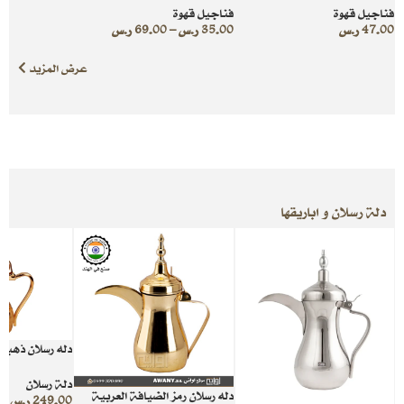
فناجيل قهوة
فناجيل قهوة
47.00
ر.س
35.00
ر.س
–
69.00
ر.س
عرض المزيد
دلة رسلان و اباريقها
دله رسلان ذهبي
دلة رسلان
دله رسلان رمز الضيافة العربية
249.00
ر.س