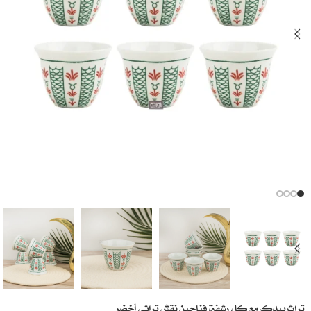
تراث بيدك مع كل رشفة فناجين نقش تراثي أخضر