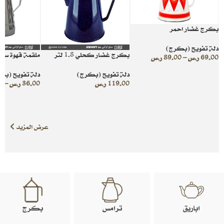
بكرج غضار احمر
دلة تفويح (بكرج)
بكرج غضار كحلي 1.8 لتر
ملقمة قهوة ستي
69.00
ر.س
–
89.00
ر.س
دلة تفويح (بكرج)
دلة تفويح (بك
119.00
ر.س
36.00
ر.س
–
0
عرض المزيد
اباريق
ترامس
بكرج