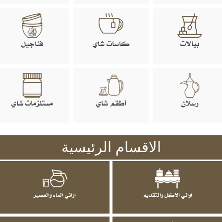
بيالات
كاسات شاي
فناجيل
رسلان
أطقم شاي
مستلزمات شاي
الاقسام الرئيسية
اواني الاكل والتقديم
اواني الماء والعصير