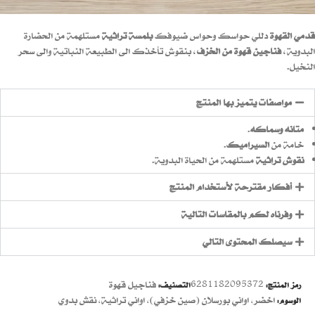
قدمي القهوة
دللي حواسك وحواس ضيوفك
بلمسة تراثية
مستلهمة من الحضارة
البدوية،
فناجين قهوة من الخزف
، بنقوش تأخذك الى الطبيعة النباتية والى سحر
النخيل.
مواصفات يتميز بها المنتج
متانه وسماكه
.
خامة من
السيراميك
.
نقوش تراثية
مستلهمة من الحياة البدوية.
أفكار مقترحة لأستخدام المنتج
وفرناه لكم بالمقاسات التالية
سيصلك المحتوى التالي
6281182095372
فناجيل قهوة
رمز المنتج:
التصنيف:
اخضر
,
اواني بورسلان (صين خزفي)
,
اواني تراثية
,
نقش بدوي
الوسوم: