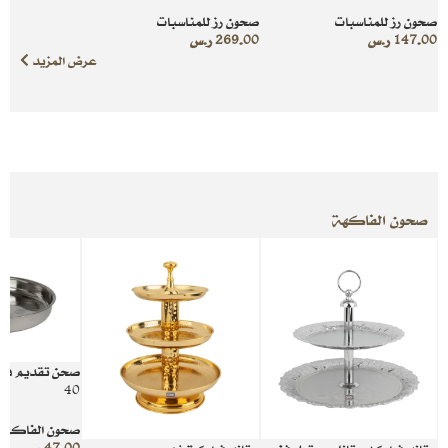
صحون رز للمناسبات
صحون رز للمناسبات
147.00
ر.س
269.00
ر.س
عرض المزيد
صحون الفاكهة
صحن تقديم فا
40
صحون الفاكهة 