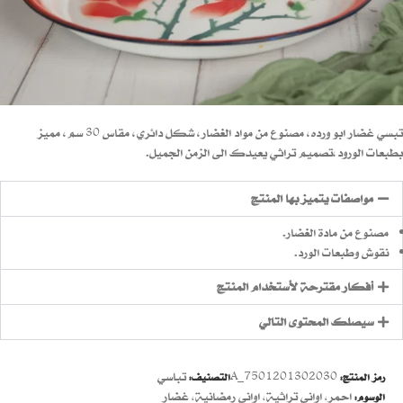
تبسي غضار ابو ورده، مصنوع من مواد الغضار، شكل دائري، مقاس 30 سم، مميز
بطبعات الورود،تصميم تراثي يعيدك الى الزمن الجميل.
مواصفات يتميز بها المنتج
مصنوع من مادة الغضار.
نقوش وطبعات الورد.
أفكار مقترحة لأستخدام المنتج
سيصلك المحتوى التالي
7501201302030_A
تباسي
رمز المنتج:
التصنيف:
احمر
,
اواني تراثية
,
اواني رمضانية
,
غضار
الوسوم: