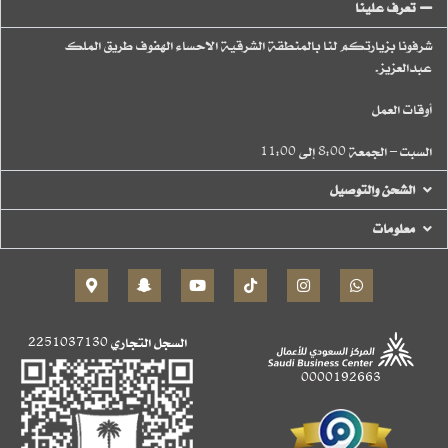
تعرف علينا
شرفونا بزيارتكم لنا بالمنطقة الشرقية الاحساء الهفوف طريق الملك
عبدالعزيز.
أوقات العمل
السبت – الجمعة 8:00 إلى 11:00
الشحن والتوصيل
معلومات
السجل التجاري
2251037130
0000192663