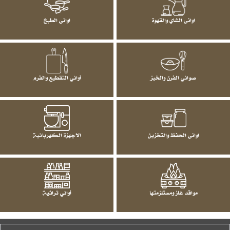
اواني الشاي والقهوة
اواني الطبخ
صواني الفرن والخبز
أواني التقطيع والفرم
اواني الحفظ والتخزين
الاجهزة الكهربائية
مواقد غاز ومستلزمتها
أواني تراثية