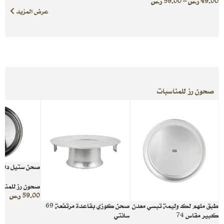
49.00
ر.س
–
59.00
ر.س
عرض المزيد
صحون رز للمناسبات
صحن ستيل دائري م
صحون رز للمناس
59.00
ر.س
طبق ملهم لك وليمة تبسي معدن
صحن كوزي بقاعدة مرتفعة 69
كبير مقاس 74
سانتي