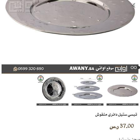
تبسي ستيل دائري منقوش
37.00
ر.س
صحن رز ستيل