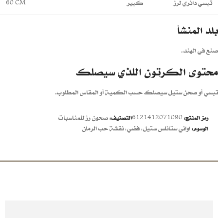
تبسي دائري لرز
كبير
60 CM
بلد المنشأ
صنع في الهند.
محتوى الكرتون اللذي سيصلك
تبسي أو صحن ستيل سيصلك حسب الكمية أو المقاس المطلوب.
6121412071090
صحون رز للمناسبات
رمز المنتج:
التصنيف:
اواني ستانلس ستيل
,
فضي
,
نقشة حب الرمان
الوسوم: