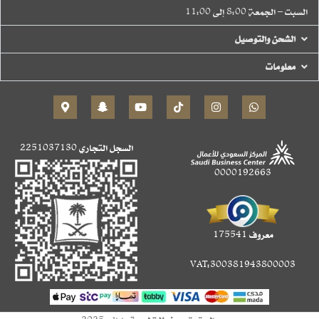
السبت – الجمعة 8:00 إلى 11:00
الشحن والتوصيل
معلومات
السجل التجاري
2251037130
0000192663
معروف 175541
VAT:300381943800003