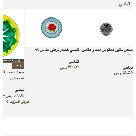
تباسي
صحن ستيل منقوش هندي مقاس
تبسي غضار تراثي مقاس 40
25
تباسي
-31%
تباسي
59.00
ر.س
صحن غضار قديم
12.00
ر.س
شينكو)
تباسي
37.00
ر.س
–
0
عرض المزيد