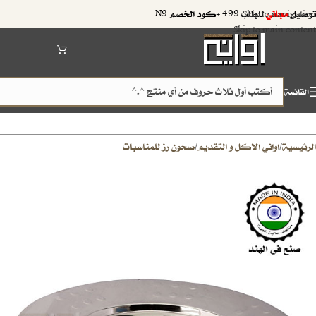
توصيل
مجاني
للطلب 499 +كود الخصم N9
Skip to navigation
Skip to main content
القائمة
الرئيسية
اواني الاكل و التقديم
صحون رز للمناسبات
/
/