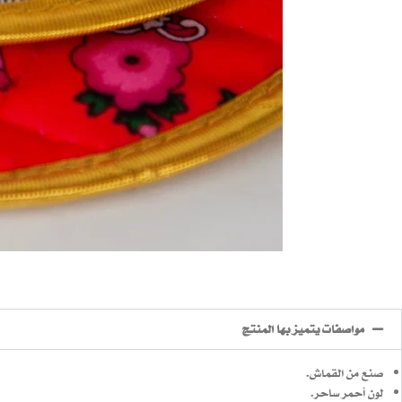
مواصفات يتميز بها المنتج
صنع من القماش.
لون أحمر ساحر.