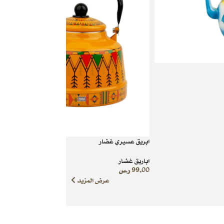
ابريق عسيري غضار
اباريق غضار
99.00
ر.س
عرض المزيد