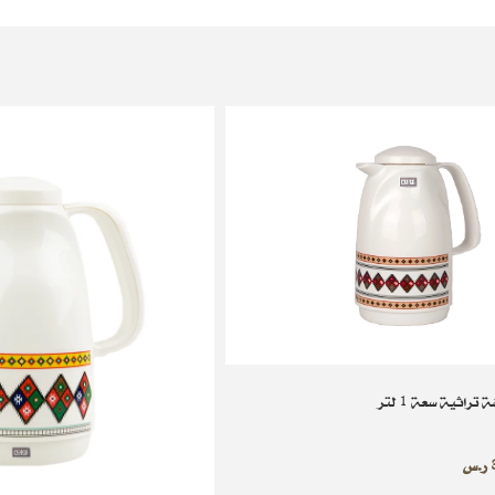
راثية سعة 1 لتر
ر.س