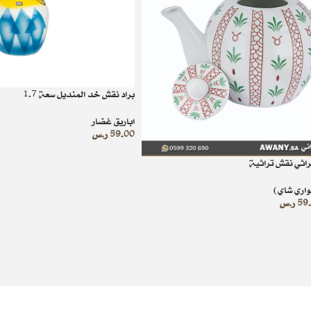
براد نقش خد المنديل سعة 1.7
اباريق غضار
59.00
ر.س
راثي نقش تراثية
واري شاي)
59
ر.س