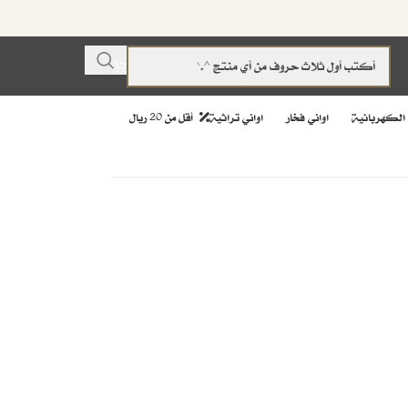
 الكهربائية
اواني فخار
اواني تراثية
أقل من 20 ريال