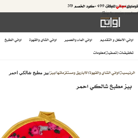
توصيل
مجاني
للطلب 499 +كود الخصم N9
Skip to navigation
Skip to main content
اواني الاكل و التقديم
اواني الماء والعصير
اواني الشاي والقهوة
اواني الطبخ
تخفيضات (تصفية)
معلومات
الرئيسية
اواني الشاي والقهوة
الاباريق ومستلزماتها
بيز
/
/
/
/
بيز مطبخ شالكي احمر
بيز مطبخ شالكي احمر