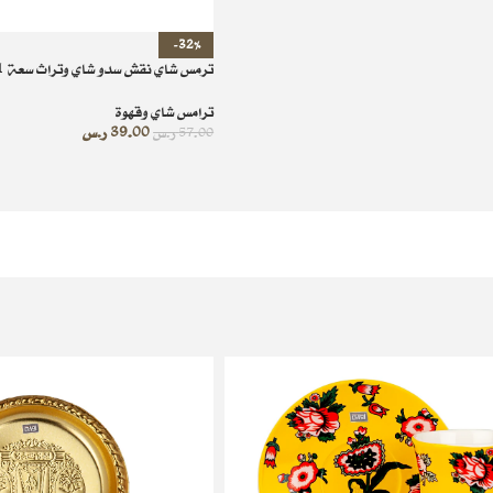
-32%
ترمس شاي نقش سدو شاي وتراث سعة 1 لتر
ترامس شاي وقهوة
39.00
ر.س
57.00
ر.س