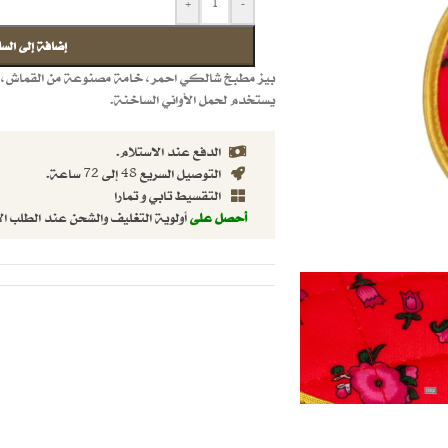
+
-
إضافة إلى السل
بيز مطبخ شالكي احمر، خامة مصنوعة من القماش، م
يستخدم لحمل الأواني الساخنة.
الدفع عند الاستلام.
التوصيل السريع 48 إلى 72 ساعة.
التقسيط تابي و تمارا
أحصل على
أولوية التغليف والشحن عند الطلب ال