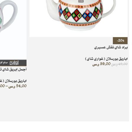
-20%
براد شاي نقش عسيري
اباريق بورسلان (غواري شاي)
39.00
ر.س
49.00
ر.س
أجمل إبريق شاي ت
اباريق بورسلان (غ
54.00
ر.س
–
.00