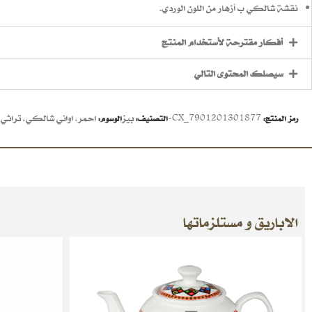
نقشة شالكي ب أزهار من اللون الوردي.
أفكار مقترحة لأستخدام المنتج
سيصلك المحتوى التالي
CX_7901201301877-
بيز
احمر
,
اواني شالكي
,
تراثي
رمز المنتج:
التصنيف:
الوسوم:
الاباريق و مستلزماتها