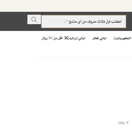
 الكهربائية
اواني فخار
اواني تراثية
أقل من 20 ريال
إزالة