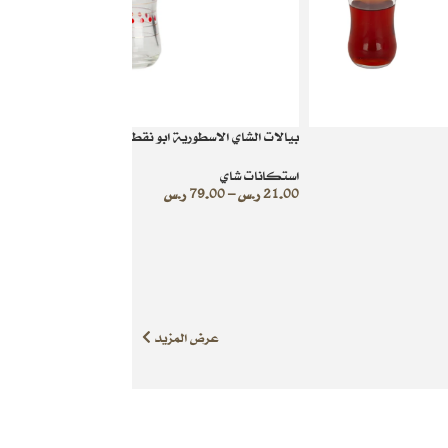
بيالات الشاي الاسطورية ابو نقطة
استكانات شاي
21.00
ر.س
–
79.00
ر.س
عرض المزيد