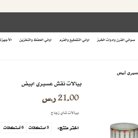
صواني الفرن وادوات الخبز
اواني التقطيع والفرم
اواني الحفظ والتخزين
الأجهزة
سيري ابيض
بيالات نقش عسيري ابيض
21.00
ر.س
بيالات شاي زجاج
اختر منتج
3 استكانات
6 أستكانات