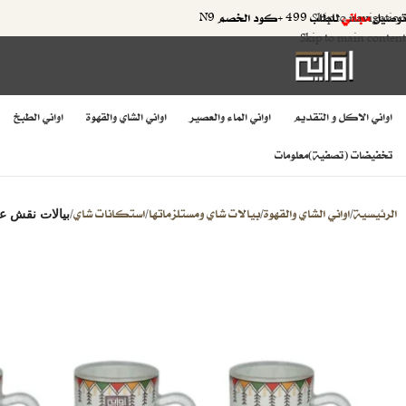
توصيل
مجاني
للطلب 499 +كود الخصم N9
Skip to navigation
Skip to main content
اواني الاكل و التقديم
اواني الماء والعصير
اواني الشاي والقهوة
اواني الطبخ
تخفيضات (تصفية)
معلومات
الرئيسية
اواني الشاي والقهوة
بيالات شاي ومستلزماتها
استكانات شاي
/
/
/
/
بيالات نقش ع