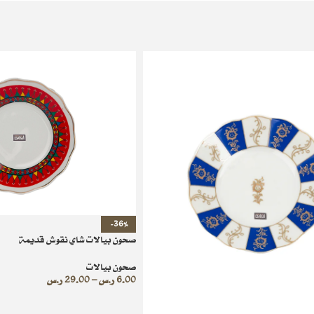
-36%
صحون بيالات شاي نقوش قديمة
صحون بيالات
6.00
ر.س
–
29.00
ر.س