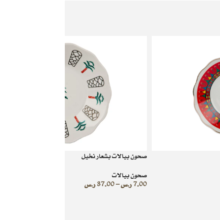
صحون بيالات بشعار نخيل
صحون بيالات
7.00
ر.س
–
37.00
ر.س