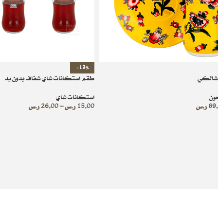
-13%
 شالكي
طقم استكانات شاي شفاف بدون يد
ون
استكانات شاي
69
ر.س
15.00
ر.س
–
26.00
ر.س