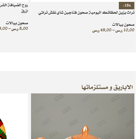
روح الضيافة الشر
-18%
ازرق
تراث يزين لحظاتك اليومية صحون فناجين شاي نقش تراثي
صحون بيالات
صحون بيالات
8.00
ر.س
–
9.00
10.00
ر.س
–
49.00
ر.س
الاباريق و مستلزماتها