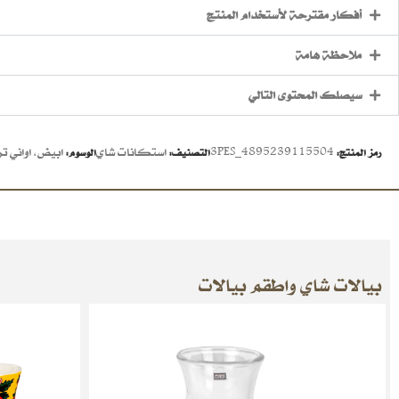
أفكار مقترحة لأستخدام المنتج
ملاحظة هامة
سيصلك المحتوى التالي
4895239115504_3PES
استكانات شاي
ابيض
,
اواني ت
رمز المنتج:
التصنيف:
الوسوم:
بيالات شاي واطقم بيالات