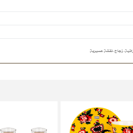
راثية
,
زجاج
,
نقشة عسيرية