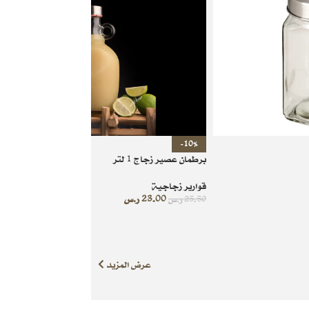
-10%
برطمان عصير زجاج 1 لتر
قوارير زجاجية
23.00
ر.س
25.50
ر.س
عرض المزيد