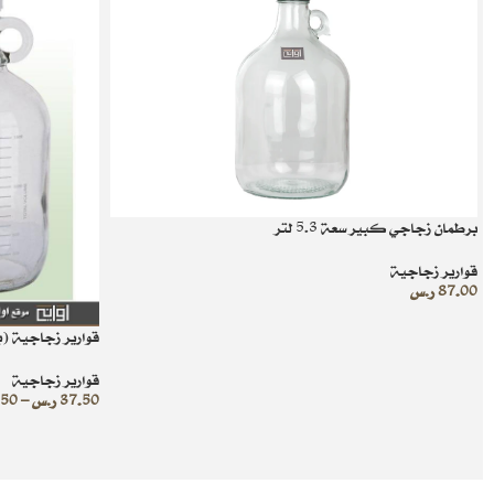
برطمان زجاجي كبير سعة 5.3 لتر
قوارير زجاجية
87.00
ر.س
قوارير زجاجية (
قوارير زجاجية
37.50
ر.س
–
.50