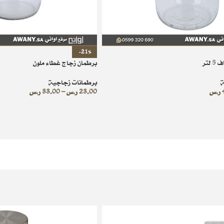
-21%
لتر
برطمان زجاج غطاء ملون
ة
برطمانات زجاجية
ر.س
23.00
ر.س
–
33.00
ر.س