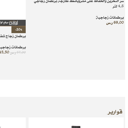
سر التخزين والحفاظ على مشروباتك طازجة برطمان زجاجي
4.8 لتر
برطمانات زجاجية
69.00
ر.س
-20%
برطمان زجاج شفاف 5 
برطمانات زجاجي
45.50
57.00
ر.س
قوارير