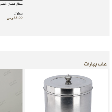
سطل غضار اخضر
سطول
85.00
ر.س
علب بهارات