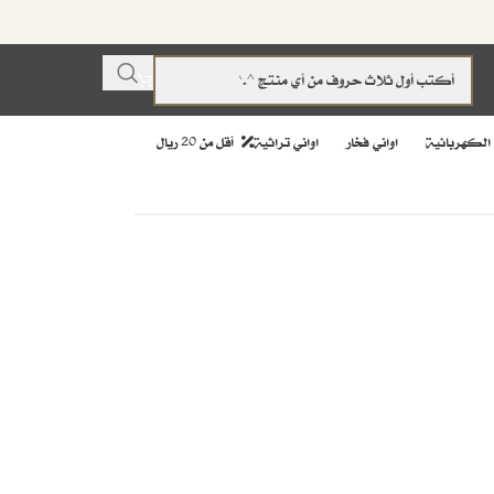
 الكهربائية
اواني فخار
اواني تراثية
أقل من 20 ريال