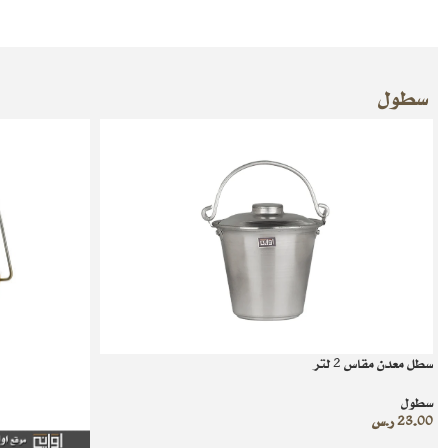
سطول
سطل معدن مقاس 2 لتر
سطول
23.00
ر.س