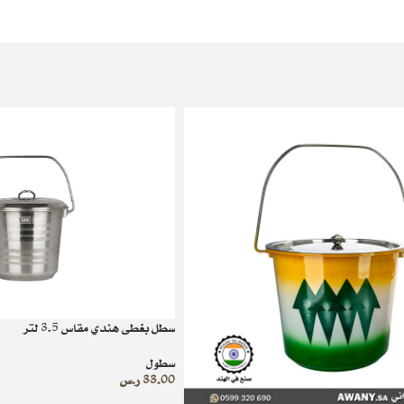
سطل بغطى هندي مقاس 3.5 لتر
سطول
33.00
ر.س