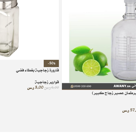
-50%
قارورة زجاجية بغطاء فضي
قوارير زجاجية
3.00
ر.س
6.00
ر.س
برطمان عصير زجاج كبير)
57
ر.س