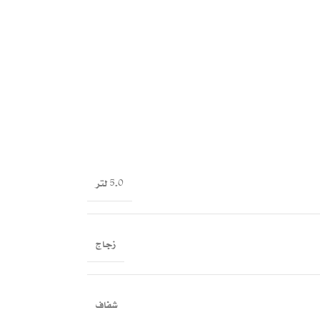
5.0 لتر
زجاج
شفاف