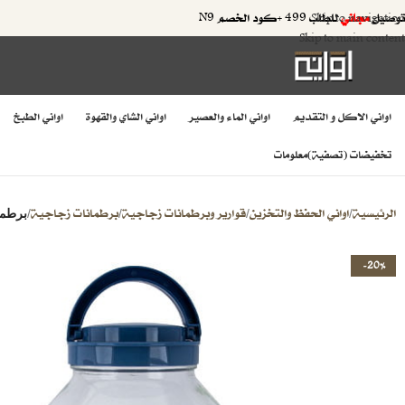
توصيل
مجاني
للطلب 499 +كود الخصم N9
Skip to navigation
Skip to main content
اواني الاكل و التقديم
اواني الماء والعصير
اواني الشاي والقهوة
اواني الطبخ
تخفيضات (تصفية)
معلومات
الرئيسية
اواني الحفظ والتخزين
قوارير وبرطمانات زجاجية
برطمانات زجاجية
/
/
/
/
برطمان
-20%