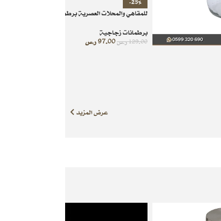
-25%
للمقاهي والمحلات العصرية برطمان زجاجي 9.5 لتر
برطمانات زجاجية
97.00
ر.س
129.00
ر.س
عرض المزيد