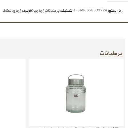
8680858303724-1
برطمانات زجاجية
زجاج
,
شفاف
رمز المنتج:
التصنيف:
الوسوم:
برطمانات