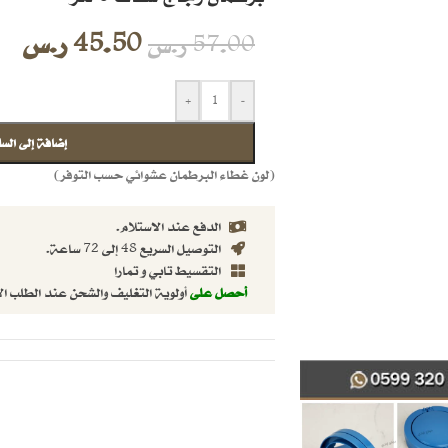
45.50
ر.س
57.00
ر.س
+
-
إضافة إلى السل
(لون غطاء البرطمان عشوائي حسب التوفر)
الدفع عند الاستلام.
التوصيل السريع 48 إلى 72 ساعة.
التقسيط تابي و تمارا
أحصل على
أولوية التغليف والشحن عند الطلب ال