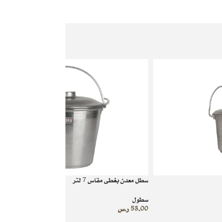
سطل معدن بغطى مقاس 7 لتر
سطول
53.00
ر.س