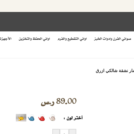
صواني الفرن وادوات الخبز
اواني التقطيع والفرم
اواني الحفظ والتخزين
الأجهزة
ار نشقة شالكي ازرق
89.00
ر.س
أختر لون