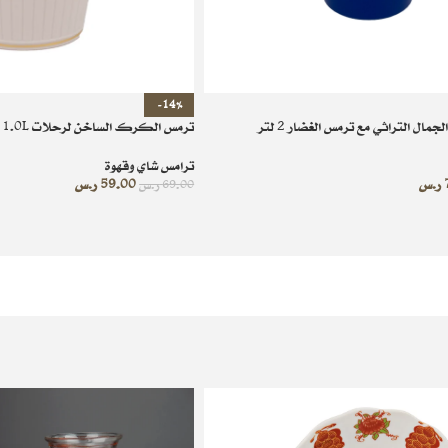
-14%
مال التراثي مع ترمس الغضار 2 لتر
ترمس الكرك الساخن لرحلات 1.0L
ترامس شاي وقهوة
ر.س
59.00
ر.س
69.00
ر.س