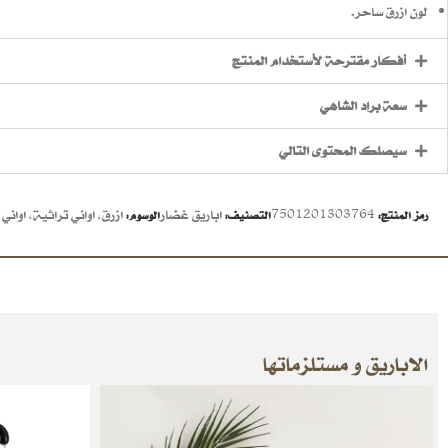
لون ازرق ساحر.
أفكار مقترحة لأستخدام المنتج
سعة براد الشاهي
سيصلك المحتوى التالي
7501201303764
اباريق غضار
ازرق
,
اواني تراثية
,
اواني
رمز المنتج:
التصنيف:
الوسوم:
الاباريق و مستلزماتها