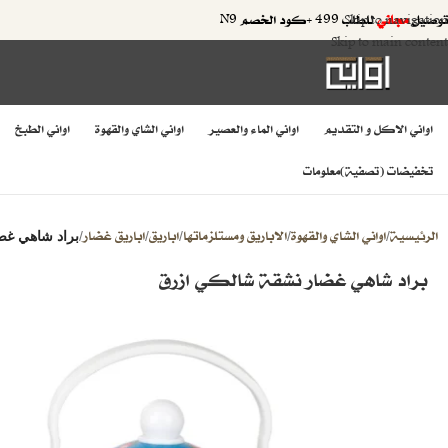
توصيل
مجاني
للطلب 499 +كود الخصم N9
Skip to navigation
Skip to main content
اواني الاكل و التقديم
اواني الماء والعصير
اواني الشاي والقهوة
اواني الطبخ
تخفيضات (تصفية)
معلومات
الرئيسية
اواني الشاي والقهوة
الاباريق ومستلزماتها
اباريق
اباريق غضار
/
/
/
/
/
براد شاهي غض
براد شاهي غضار نشقة شالكي ازرق