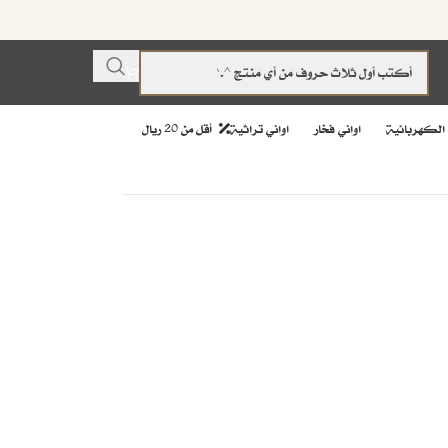
 الكهربائية
اواني فخار
اواني تراثية
أقل من 20 ريال