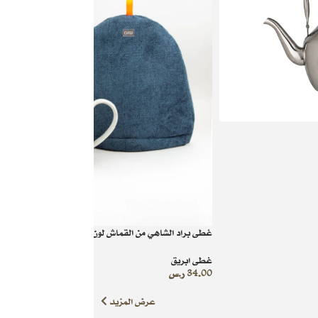
غطى براد الشاهي من القماش لون كحلي بنمط عشوائي
غطى ابريق
34.00
ر.س
عرض المزيد