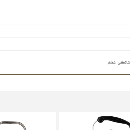
 شالكي
,
غضار