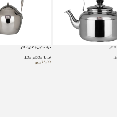
براد ستيل هندي 2 لتر
يل
اباريق ستانلس ستيل
75.00
ر.س