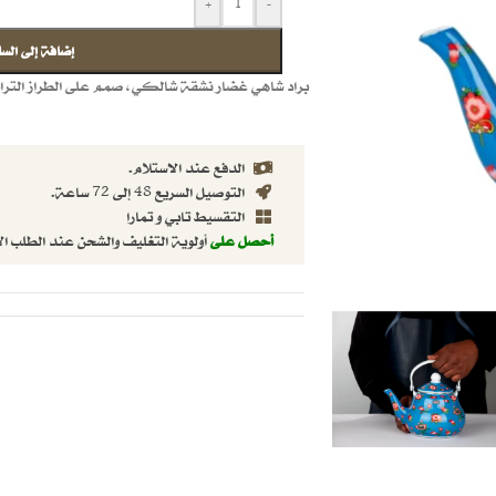
+
-
إضافة إلى السل
براد شاهي غضار نشقة شالكي، صمم على الطراز التراث
الدفع عند الاستلام.
التوصيل السريع 48 إلى 72 ساعة.
التقسيط تابي و تمارا
أحصل على
أولوية التغليف والشحن عند الطلب ال