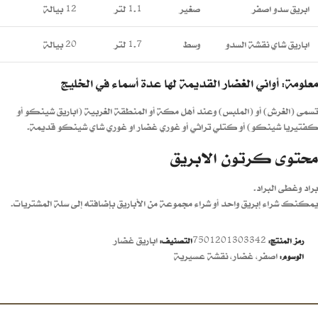
ابريق سدو اصفر
صغير
1.1 لتر
12 بيالة
اباريق شاي نقشة السدو
وسط
1.7 لتر
20 بيالة
معلومة: أواني الغضار القديمة لها عدة أسماء في الخليج
تسمى (الغرش) أو (الملبس) وعند أهل مكة أو المنطقة الغربية (اباريق شينكو أو
كفتيريا شينكو) أو كتلي تراثي أو غوري غضار او غوري شاي شينكو قديمة.
محتوى كرتون الابريق
براد وغطى البراد.
يمكنك شراء إبريق واحد أو شراء مجموعة من الأباريق بإضافته إلى سلة المشتريات.
7501201303342
اباريق غضار
رمز المنتج:
التصنيف:
اصفر
,
غضار
,
نقشة عسيرية
الوسوم: