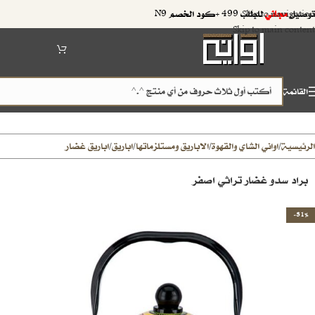
توصيل
مجاني
للطلب 499 +كود الخصم N9
Skip to navigation
Skip to main content
القائمة
الرئيسية
اواني الشاي والقهوة
الاباريق ومستلزماتها
اباريق
اباريق غضار
/
/
/
/
براد سدو غضار تراثي اصفر
-31%