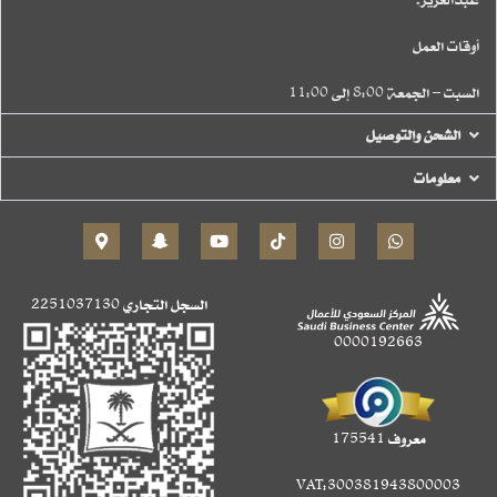
أوقات العمل
السبت – الجمعة 8:00 إلى 11:00
الشحن والتوصيل
معلومات
السجل التجاري
2251037130
0000192663
معروف 175541
VAT:300381943800003