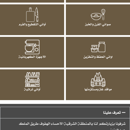
صواني الفرن والخبز
أواني التقطيع والفرم
اواني الحفظ والتخزين
الاجهزة الكهربائية
مواقد غاز ومستلزمتها
أواني تراثية
تعرف علينا
شرفونا بزيارتكم لنا بالمنطقة الشرقية الاحساء الهفوف طريق الملك
عبدالعزيز.