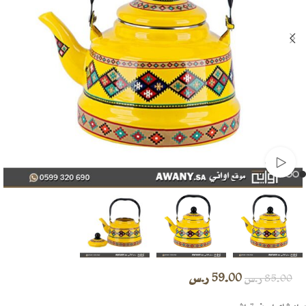
شاهد الفديو
59.00
ر.س
85.00
ر.س