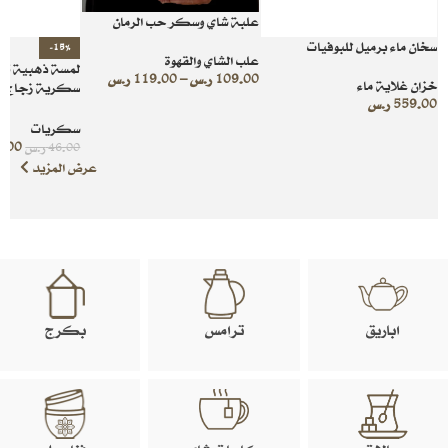
علبة شاي وسكر حب الرمان
سخان ماء برميل للبوفيات
-15%
علب الشاي والقهوة
لمسة ذهبية ت
109.00
ر.س
–
119.00
ر.س
خزان غلاية ماء
سكرية زجاج ب
559.00
ر.س
منقوشة
سكريات
9.00
46.00
ر.س
عرض المزيد
اباريق
ترامس
بكرج