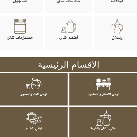
بيالات
كاسات شاي
فناجيل
رسلان
أطقم شاي
مستلزمات شاي
الاقسام الرئيسية
اواني الاكل والتقديم
اواني الماء والعصير
اواني الشاي والقهوة
اواني الطبخ