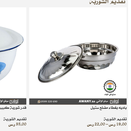
تقديم الشوربة
باديه بغطاء مضلع ستيل
قدر شوربة كبير 
تقديم الشوربة
تقديم الشوربة
19.00
ر.س
–
22.00
ر.س
35.00
ر.س