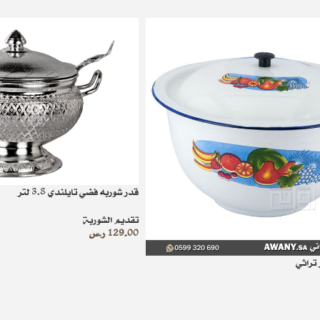
قدر شوربه فضي تايلندي 3.8 لتر
تقديم الشوربة
129.00
ر.س
تراثي