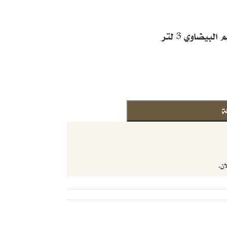
يضاوي 3 لتر
ة
ان.