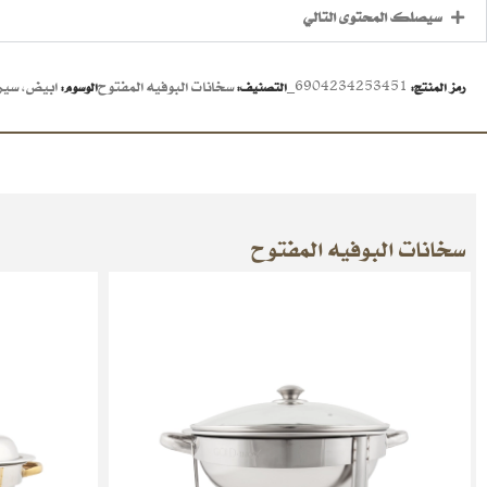
سيصلك المحتوى التالي
6904234253451_
سخانات البوفيه المفتوح
ابيض
,
سير
رمز المنتج:
التصنيف:
الوسوم:
سخانات البوفيه المفتوح