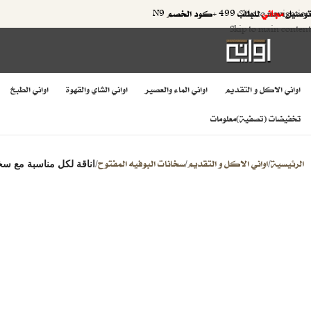
توصيل
مجاني
للطلب 499 +كود الخصم N9
Skip to navigation
Skip to main content
اواني الاكل و التقديم
اواني الماء والعصير
اواني الشاي والقهوة
اواني الطبخ
تخفيضات (تصفية)
معلومات
الرئيسية
اواني الاكل و التقديم
سخانات البوفيه المفتوح
/
/
/
اناقة لكل مناسبة مع سخان ا