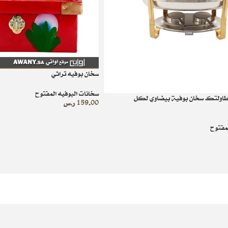
سخان بوفيه تراثي
سخانات البوفيه المفتوح
طاولتك سخان بوفية بيضاوي لكل
159.00
ر.س
لمفتوح