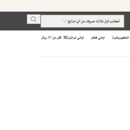
 الكهربائية
اواني فخار
اواني تراثية
أقل من 20 ريال