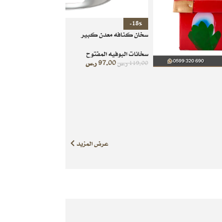
-18%
سخان كنافه معدن كبير
سخانات البوفيه المفتوح
97.00
ر.س
119.00
ر.س
عرض المزيد