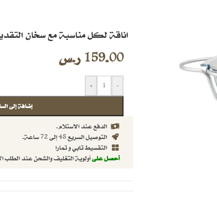
اناقة لكل مناسبة مع سخان التقديم الب
159.00
ر.س
+
-
إضافة إلى السل
الدفع عند الاستلام.
التوصيل السريع 48 إلى 72 ساعة.
التقسيط تابي و تمارا
أحصل على
أولوية التغليف والشحن عند الطلب ال