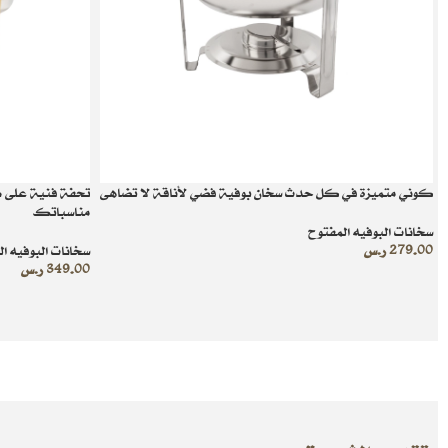
كوني متميزة في كل حدث سخان بوفية فضي لأناقة لا تضاهى
تحفة فنية على 
مناسباتك
سخانات البوفيه المفتوح
279.00
ر.س
سخانات البوفيه ا
349.00
ر.س