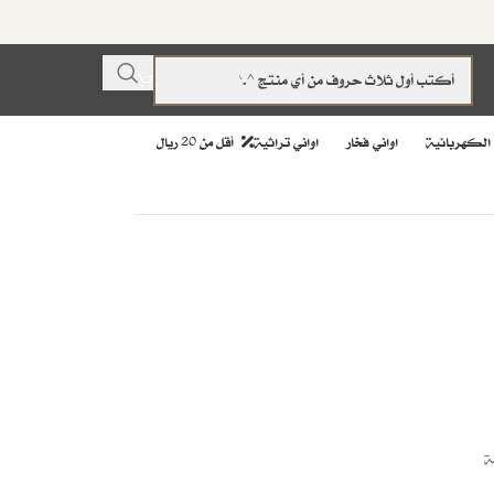
 الكهربائية
اواني فخار
اواني تراثية
أقل من 20 ريال
لة