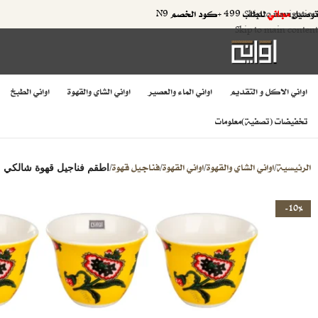
توصيل
مجاني
للطلب 499 +كود الخصم N9
Skip to navigation
Skip to main content
اواني الاكل و التقديم
اواني الماء والعصير
اواني الشاي والقهوة
اواني الطبخ
تخفيضات (تصفية)
معلومات
الرئيسية
اواني الشاي والقهوة
اواني القهوة
فناجيل قهوة
/
/
/
/
اطقم فناجيل قهوة شالكي
-10%