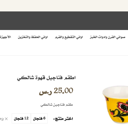
صواني الفرن وادوات الخبز
اواني التقطيع والفرم
اواني الحفظ والتخزين
الأجهزة
اطقم فناجيل قهوة شالكي
25.00
ر.س
طقم فناجين شالكي
اختر منتج
6 فنجان
12 فنجان
إزا