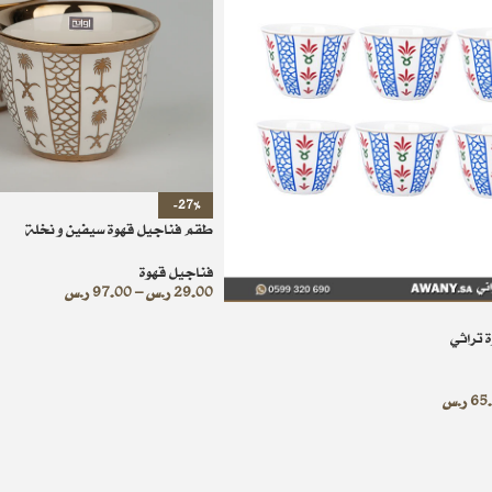
-27%
طقم فناجيل قهوة سيفين و نخلة
فناجيل قهوة
29.00
ر.س
–
97.00
ر.س
 تراثي
65
ر.س