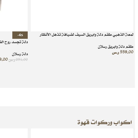
لمعة الذهبي طقم دلة وابريق السيف لضيافة تذهل الأنظار
-4%
دلة تجسد روح الضيا
طقم دلة وابريق رسلان
559.00
ر.س
دلة رسلان
9.00
291.00
ر.س
اكواب وركوات قهوة