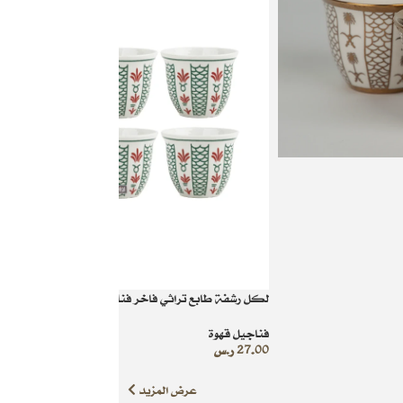
لكل رشفة طابع تراثي فاخر فناجين بنقش من روح النخي
فناجيل قهوة
27.00
ر.س
عرض المزيد