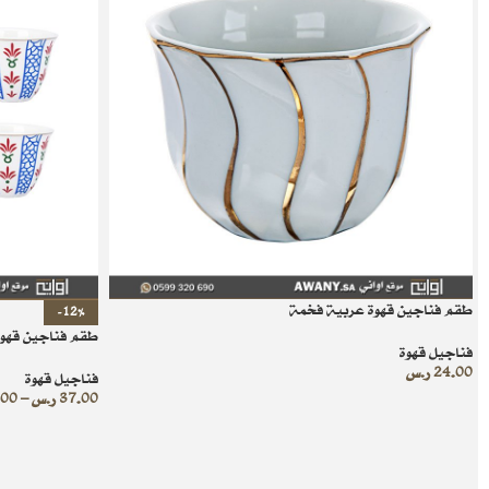
طقم فناجين قهوة عربية فخمة
-12%
طقم فناجين قهوة
فناجيل قهوة
24.00
ر.س
فناجيل قهوة
37.00
ر.س
–
.00