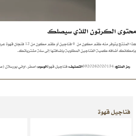
محتوى الكرتون اللذي سيصلك
هذا المنتج يتوفر منه طقم مكون من 6 فناجين أو طقم مكون من 12 فنجان قهوة عربية.
بإمكانك أضافه كمية الفناجين المطلوبة بإضافتها إلى سلة مشترياتك.
6920262020134
فناجيل قهوة
اصفر
,
اواني بورسلان (
رمز المنتج:
التصنيف:
الوسوم:
فناجيل قهوة