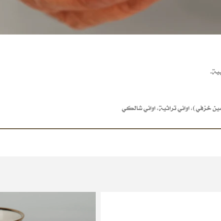
صين خزفي)
,
اواني تراثية
,
اواني شالكي