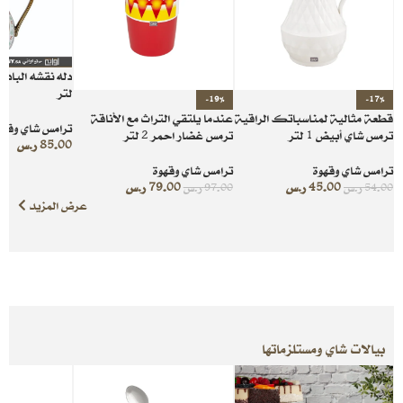
لتر
-19%
-17%
قطعة مثالية لمناسباتك الراقية
عندما يلتقي التراث مع الأناقة
ترامس شاي وقهو
ترمس شاي أبيض 1 لتر
ترمس غضار احمر 2 لتر
85.00
ر.س
ترامس شاي وقهوة
ترامس شاي وقهوة
45.00
ر.س
79.00
ر.س
54.00
ر.س
97.00
ر.س
عرض المزيد
بيالات شاي ومستلزماتها