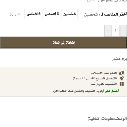
براد شاي غضار ملون 0.7 لتر
أختر المناسب لـ
شخصين
شخصين
3 أشخاص
6 أشخاص
إزالة
+
-
إضافة إلى السلة
براد غضار
الدفع عند الاستلام.
التوصيل السريع 48 إلى 72 ساعة.
التقسيط تابي و تمارا
أحصل على
أولوية التغليف والشحن عند الطلب الان.
الوصف
معلومات إضافية