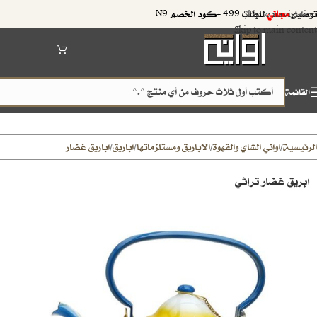
توصيل
مجاني
للطلب 499 +كود الخصم N9
Skip to navigation
Skip to main content
القائمة
الرئيسية
اواني الشاي والقهوة
الاباريق ومستلزماتها
اباريق
اباريق غضار
/
/
/
/
ابريق غضار تراثي