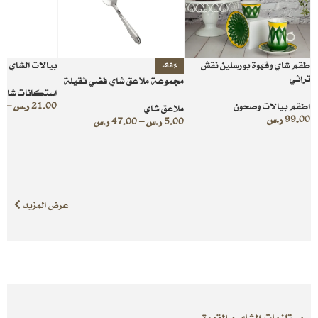
طقم شاي وقهوة بورسلين نقش
بيالات الشاي ال
-22%
تراثي
مجموعة ملاعق شاي فضي ثقيلة
استكانات شاي
اطقم بيالات وصحون
21.00
ر.س
–
0
ملاعق شاي
99.00
ر.س
5.00
ر.س
–
47.00
ر.س
عرض المزيد
مستلزمات الشاي و القهوة