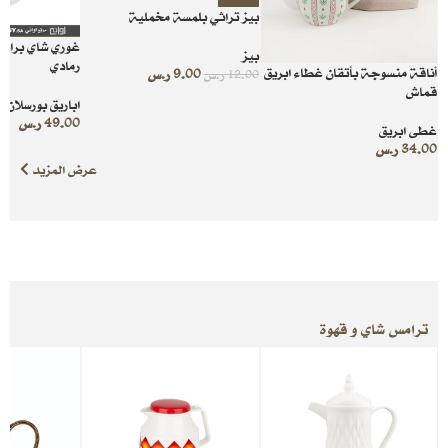
بيز تراثي بلمسة مخملية
غوري شاي براد 
بيز
رمادي
أناقة منسوجة بأتقان غطاء ابريق
9.00
ر.س
12.00
ر.س
قماش
اباريق بورسلان 
49.00
ر.س
غطى ابريق
34.00
ر.س
عرض المزيد
ترامس شاي و قهوة