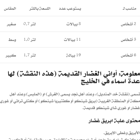
مناسب لـ
يستوعب عدد
اللسعة باللتر
المقاس
2 أشخاص
8 بيالات
0.7 لتر
صغير
3 أشخاص
11 بيالات
1.0 لتر
وسط
6 أشخاص
19 بيالة
1.7 لتر
كبير
معلومة: أواني الغضار القديمة (هذه النقشة) لها
عدة اسماء في الخليج
تسمى (نقشة خد المنديل)، وعند أهل نجد يسمى (الغرش) او (الملبس) وعند أهل
مكة أو المنطقة الغربية (بريق شينكو أو كفتيريا شينكو) أو كتلي تراثي أو غوري
غضار او غوري شاي شينكو قديمة.
محتوى علبة ابريق غضار
الأبريق وغطى الإبريق.
يمكنك شراء ابريق واحد أو شراء مجموعة منالاباريق حسب المقاسات أو الكمية