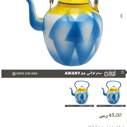
45.00
ر.س