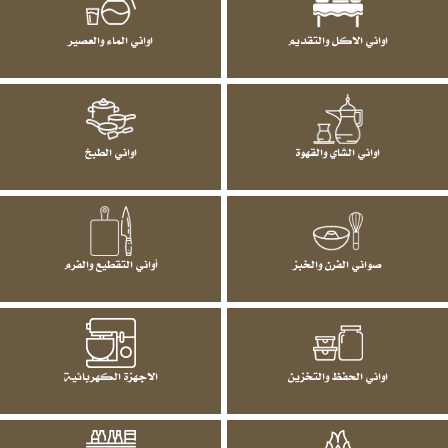
اواني الاكل والتقديم
اواني الماء والعصير
اواني الشاي والقهوة
اواني الطبخ
صواني الفرن والخبز
أواني التقطيع والفرم
اواني الحفظ والتخزين
الاجهزة الكهربائية