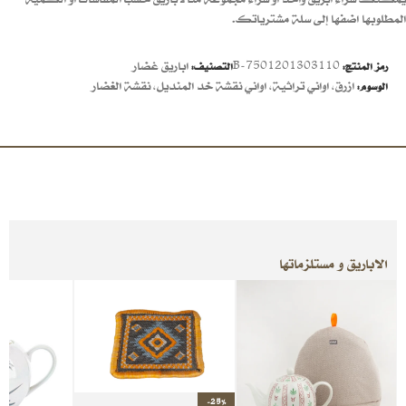
المطلوبها اضفها إلى سلة مشترياتك.
7501201303110-B
اباريق غضار
رمز المنتج:
التصنيف:
ازرق
,
اواني تراثية
,
اواني نقشة خد المنديل
,
نقشة الغضار
الوسوم:
الاباريق و مستلزماتها
-25%