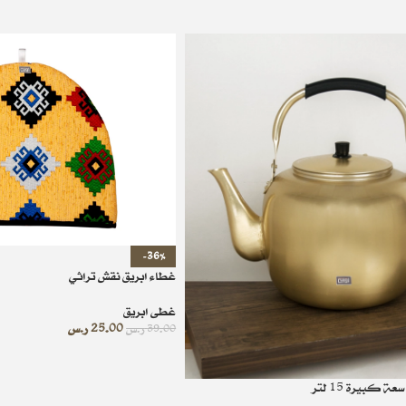
-36%
غطاء ابريق نقش تراثي
غطى ابريق
25.00
ر.س
39.00
ر.س
 كبيرة 15 لتر