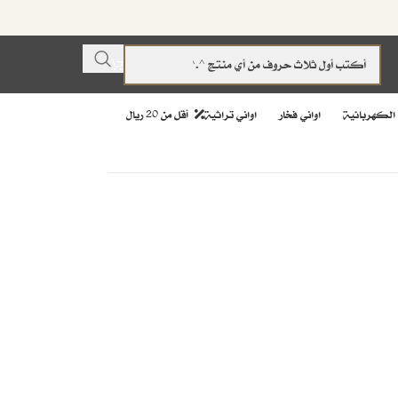
 الكهربائية
اواني فخار
اواني تراثية
أقل من 20 ريال