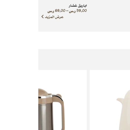
اباريق غضار
59.00
ر.س
–
69.00
ر.س
عرض المزيد