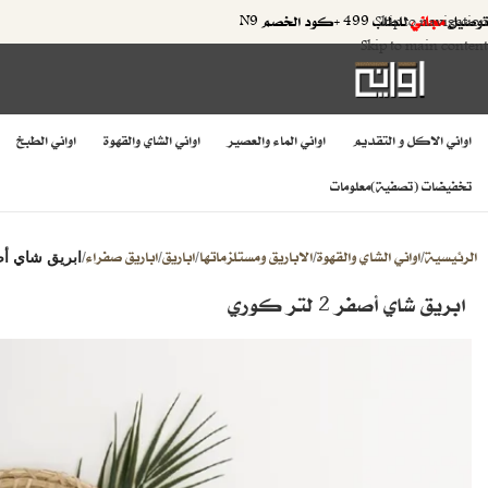
توصيل
مجاني
للطلب 499 +كود الخصم N9
Skip to navigation
Skip to main content
اواني الاكل و التقديم
اواني الماء والعصير
اواني الشاي والقهوة
اواني الطبخ
تخفيضات (تصفية)
معلومات
الرئيسية
اواني الشاي والقهوة
الاباريق ومستلزماتها
اباريق
اباريق صفراء
/
/
/
/
/
ابريق شاي أصفر 2 لت
ابريق شاي أصفر 2 لتر كوري