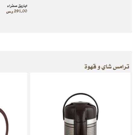
اباريق صفراء
291.00
ر.س
ترامس شاي و قهوة