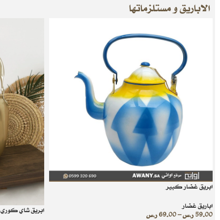
الاباريق و مستلزماتها
ابريق غضار كبير
اباريق غضار
ابريق شاي كوري سعة
59.00
ر.س
–
69.00
ر.س