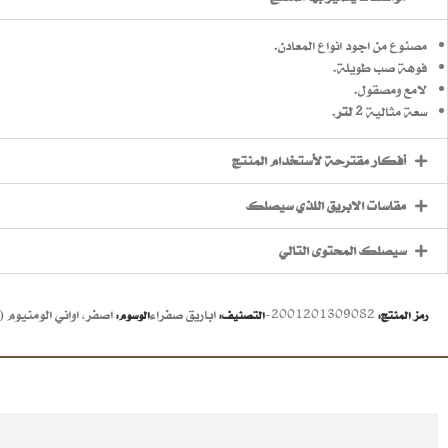
مصنوع من اجود انواع المعادن.
فوهة صب طويلة.
لامع ومصقول.
سعة مثالية
2 لتر
.
أفكار مقترحة لأستخدام المنتج
مقاسات الابريق اللذي سيصلك
سيصلك المحتوى التالي
2001201309082-
اباريق صفراء
اصفر
,
اواني الومنيوم 
رمز المنتج:
التصنيف:
الوسوم: