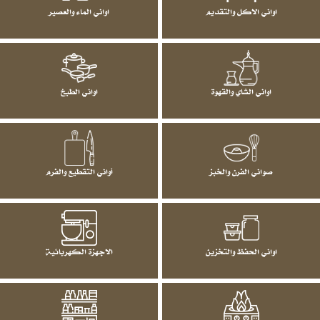
اواني الاكل والتقديم
اواني الماء والعصير
اواني الشاي والقهوة
اواني الطبخ
صواني الفرن والخبز
أواني التقطيع والفرم
اواني الحفظ والتخزين
الاجهزة الكهربائية