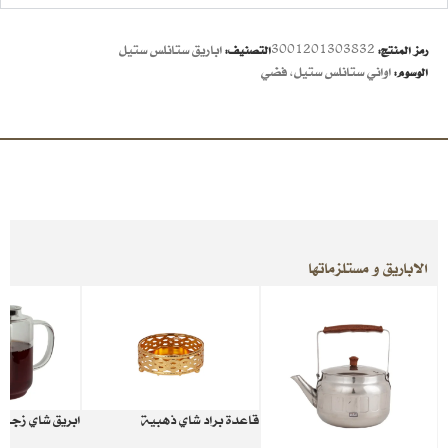
3001201303832
اباريق ستانلس ستيل
رمز المنتج:
التصنيف:
اواني ستانلس ستيل
,
فضي
الوسوم:
الاباريق و مستلزماتها
قاعدة براد شاي ذهبية
ابريق شاي زجاج 