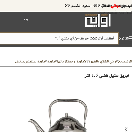
توصيل
مجاني
للطلب 499 +كود الخصم N9
Skip to navigation
Skip to main content
القائمة
الرئيسية
اواني الشاي والقهوة
الاباريق ومستلزماتها
اباريق
اباريق ستانلس ستيل
/
/
/
/
ابريق ستيل فضي 1.5 لتر