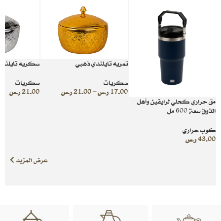
تمريه تايلندي ذهبي
سكريه تايلند
سكريات
سكريات
17.00
ر.س
–
21.00
ر.س
21.00
ر.س
مق حراري كحلي لرايقين وأهل
الذوق سعة 600 مل
كوب حراري
43.00
ر.س
عرض المزيد