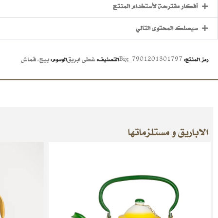
أفكار مقترحة لأستخدام المنتج
سيصلك المحتوى التالي
Big_7901201301797
غطى ابريق
بيج
,
قماش
رمز المنتج:
التصنيف:
الوسوم:
الاباريق و مستلزماتها