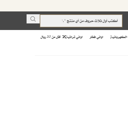
 الكهربائية
اواني فخار
اواني تراثية
أقل من 20 ريال