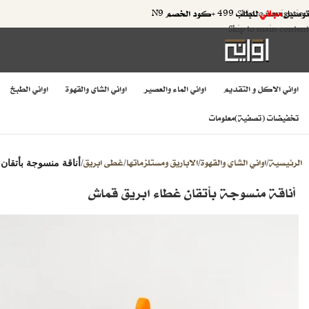
توصيل
مجاني
للطلب 499 +كود الخصم N9
Skip to navigation
Skip to main content
اواني الاكل و التقديم
اواني الماء والعصير
اواني الشاي والقهوة
اواني الطبخ
تخفيضات (تصفية)
معلومات
الرئيسية
اواني الشاي والقهوة
الاباريق ومستلزماتها
غطى ابريق
/
/
/
/
أناقة منسوجة بأتقان
أناقة منسوجة بأتقان غطاء ابريق قماش