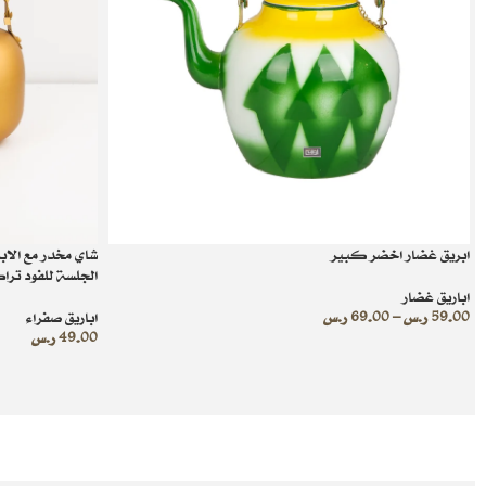
ابريق غضار اخضر كبير
الجلسة للفود تر
اباريق غضار
59.00
ر.س
–
69.00
ر.س
اباريق صفراء
49.00
ر.س