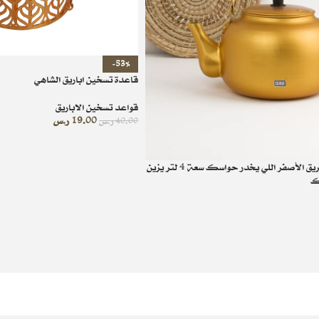
-53%
قاعدة تسخين اباريق الشاهي
قواعد تسخين الاباريق
19.00
ر.س
40.00
ر.س
شاي مخدر مع الابريق الأصفر اللي يخدر حواسك سعة 4 لتر يزين
اك